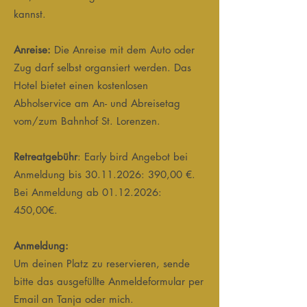
kannst.
Anreise:
Die Anreise mit dem Auto oder
Zug darf selbst organsiert werden. Das
Hotel bietet einen kostenlosen
Abholservice am An- und Abreisetag
vom/zum Bahnhof St. Lorenzen.
Retreatgebühr
: Early bird Angebot bei
Anmeldung bis
30.11.2026
: 390,00 €.
Bei Anmeldung ab
01.12.2026
:
450,00€.
Anmeldung:
Um deinen Platz zu reservieren, sende
bitte das ausgefüllte Anmeldeformular per
Email an Tanja oder mich.