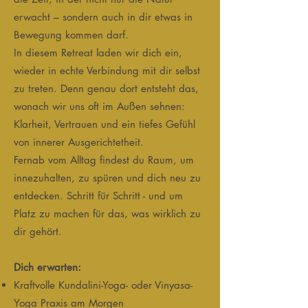
erwacht – sondern auch in dir etwas in
Bewegung kommen darf.
In diesem Retreat laden wir dich ein,
wieder in echte Verbindung mit dir selbst
zu treten. Denn genau dort entsteht das,
wonach wir uns oft im Außen sehnen:
Klarheit, Vertrauen und ein tiefes Gefühl
von innerer Ausgerichtetheit.
Fernab vom Alltag findest du Raum, um
innezuhalten, zu spüren und dich neu zu
entdecken. Schritt für Schritt - und um
Platz zu machen für das, was wirklich zu
dir gehört.
Dich erwarten:
Kraftvolle Kundalini-Yoga- oder Vinyasa-
Yoga Praxis am Morgen