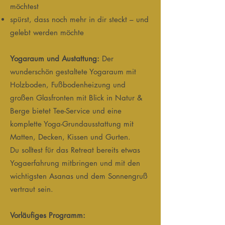
möchtest
spürst, dass noch mehr in dir steckt – und
gelebt werden möchte
Yogaraum und Austattung:
Der
wunderschön gestaltete Yogaraum mit
Holzboden, Fußbodenheizung und
großen Glasfronten mit Blick in Natur &
Berge bietet Tee-Service und eine
komplette Yoga-Grundausstattung mit
Matten, Decken, Kissen und Gurten.
Du solltest für das Retreat bereits etwas
Yogaerfahrung mitbringen und mit den
wichtigsten Asanas und dem Sonnengruß
vertraut sein.
Vorläufiges Programm: