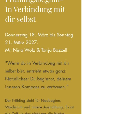
In Verbindung mit
dir selbst
Donnerstag 18. März bis Sonntag
21. März 2027.
​Mit Nina Wolz & Tanja Bazzell.
"Wenn du in Verbindung mit dir
selbst bist, entsteht etwas ganz
Natürliches: Du beginnst, deinem
inneren Kompass zu vertrauen."
Der Frühling steht für Neubeginn,
Wachstum und innere Ausrichtung. Es ist
die Zeit, in der nicht nur die Natur