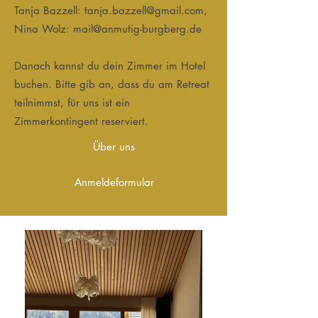
Tanja Bazzell:
tanja.bazzell@gmail.com
,
Nina Wolz:
mail@anmutig-burgberg.de
Danach kannst du dein Zimmer im Hotel
buchen. Bitte gib an, dass du am Retreat
teilnimmst, für uns ist ein
Zimmerkontingent reserviert.​
Über uns
Anmeldeformular