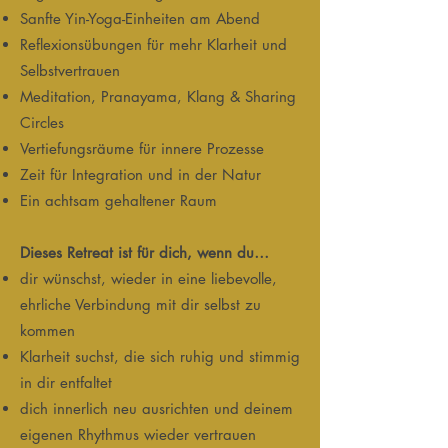
Sanfte Yin-Yoga-Einheiten am Abend
Reflexionsübungen für mehr Klarheit und
Selbstvertrauen
Meditation, Pranayama, Klang & Sharing
Circles
Vertiefungsräume für innere Prozesse
Zeit für Integration und in der Natur
Ein achtsam gehaltener Raum
Dieses Retreat ist für dich, wenn du…
dir wünschst, wieder in eine liebevolle,
ehrliche Verbindung mit dir selbst zu
kommen
Klarheit suchst, die sich ruhig und stimmig
in dir entfaltet
dich innerlich neu ausrichten und deinem
eigenen Rhythmus wieder vertrauen