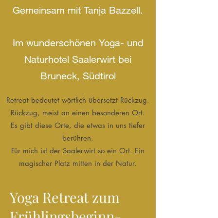
Gemeinsam mit Tanja Bazzell.
Im wunderschönen Yoga- und
Naturhotel Saalerwirt bei
Bruneck, Südtirol
Retreat bedeutet wörtlich übersetzt Rückzug.
Rückzug, meist an einen besonderen Ort.
Es gibt diese Orte, die etwas in uns tiefer
berühren.
Für mich ist der Saalerwirt so ein Ort. Ein
magischer Platz mitten in der Natur.
Yoga Retreat zum
Frühlingsbeginn-