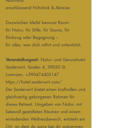
Abschluss
anschliessend Frühstück & Abreise
Dazwischen bleibt bewusst Raum:
für Natur, für Stille, für Sauna, für
Rückzug oder Begegnung –
für alles, was dich nährt und unterstützt.
Veranstaltungsort:
Natur- und Genusshotel
Saalerwirt, Saalen 4, 39030 St.
Lorenzen,
+390474403147
https://hotel.saalerwirt.com/
Der Saalerwirt bietet einen kraftvollen und
gleichzeitig geborgenen Rahmen für
dieses Retreat. Umgeben von Natur, mit
liebevoll gestalteten Räumen und einem
einladenden Wellnessbereich, entsteht ein
Ort, an dem du ganz bei dir ankommen