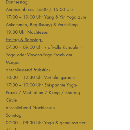
Donnerstag:
Anreise ab ca. 14:00 / 15:00 Uhr
17:00 – 19:00 Uhr Yang & Yin Yoga zum
Ankommen, Begrüssung & Vorstellung
19:30 Uhr Nachtessen
Freitag & Samstag:
07:30 – 09:00 Uhr kraftvolle Kundalini-
Yoga oder Vinyasa-Yoga-Praxis am
Morgen
anschliessend Frühstück
10:30 – 12:30 Uhr Vertiefungsraum
17:30 – 19:00 Uhr Entspannte Yoga-
Praxis / Meditation / Klang / Sharing
Circle
anschließend Nachtessen
Sonntag:
07:00 – 08:30 Uhr Yoga & gemeinsamer